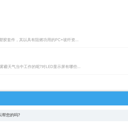
胶套件，其以具有阻燃功用的PC+玻纤资...
霾天气当中工作的呢?对LED显示屏有哪些...
示非常的火爆，室内LED显示屏的销量也一...
以帮您的吗?
无锡桥梁钻孔