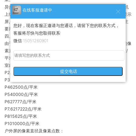
异步方式是指LED全彩显示屏具有存储及自动播放的能力，在PC机
在线客服邀请中...
上编辑好的文字及无灰度图片通过串口或其他网络接口传入LED显示
屏,然后由LED显示屏脱机自动播放，一般没有多灰度显示能力，主
您好，现在客服正邀请与您通话，请留下您的联系方式，
要用于显示文字信息，可以多屏联网。
客服将尽快与您取得联系!
四、按像素密度或像素直径划分
微信:15051260901
由于户内屏采用的LED点阵模块规格比较统一所以通常按照模块的像
素直径划分主要有：3.0mm62500像素/平米3.75mm44321像素/
平米5.0mm17222像素/平米
室内表贴像素点数：
提交电话
P2.5160000点/平米
P3111111点/平米
P462500点/平米
P540000点/平米
P627777点/平米
P7.6217222点/平米
P815625点/平米
P1010000点/平米
户外屏的像素直径及像素点数：