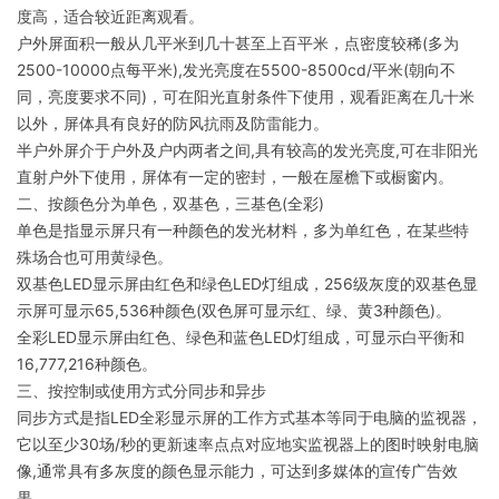
度高，适合较近距离观看。
户外屏面积一般从几平米到几十甚至上百平米，点密度较稀(多为
2500-10000点每平米),发光亮度在5500-8500cd/平米(朝向不
同，亮度要求不同)，可在阳光直射条件下使用，观看距离在几十米
以外，屏体具有良好的防风抗雨及防雷能力。
半户外屏介于户外及户内两者之间,具有较高的发光亮度,可在非阳光
直射户外下使用，屏体有一定的密封，一般在屋檐下或橱窗内。
二、按颜色分为单色，双基色，三基色(全彩)
单色是指显示屏只有一种颜色的发光材料，多为单红色，在某些特
殊场合也可用黄绿色。
双基色LED显示屏由红色和绿色LED灯组成，256级灰度的双基色显
示屏可显示65,536种颜色(双色屏可显示红、绿、黄3种颜色)。
全彩LED显示屏由红色、绿色和蓝色LED灯组成，可显示白平衡和
16,777,216种颜色。
三、按控制或使用方式分同步和异步
同步方式是指LED全彩显示屏的工作方式基本等同于电脑的监视器，
它以至少30场/秒的更新速率点点对应地实监视器上的图时映射电脑
像,通常具有多灰度的颜色显示能力，可达到多媒体的宣传广告效
果。