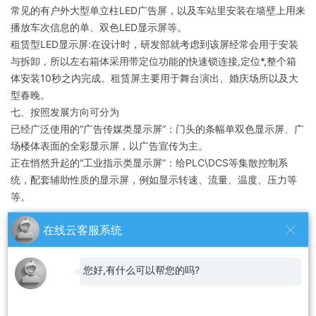
常见的有户外大型单立柱LED广告屏，以及车站里安装在墙壁上用来
播放车次信息的单、双色LED显示屏等。
租赁型LED显示屏:在设计时，研发部就考虑到该屏经常会用于安装
与拆卸，所以左右箱体采用带定位功能的快速锁连接,定位*,整个箱
体安装10秒之内完成。租赁屏主要用于舞台演出、婚庆场所以及大
型春晚。
七、按照发展方向可分为
已经广泛使用的“广告传媒类显示屏”：门头的条幅单双色显示屏、广
场楼体表面的全彩显示屏，以广告宣传为主。
正在悄然升起的“工业指示类显示屏”：给PLC\DCS等集散控制系
统，配套辅助性质的显示屏，例如显示转速、流量、温度、压力等
等。
在线云客服系统
上一篇:p5全彩led显示屏安装过程中重要的是什么？
您好,有什么可以帮您的吗?
下一篇:led显示屏的控制系统怎么选择？分为几种？